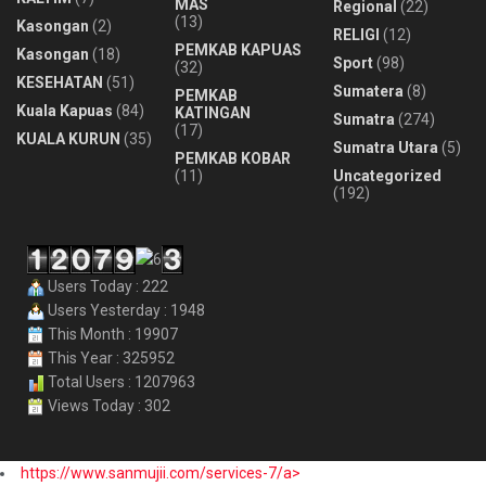
MAS
Regional
(22)
(13)
Kasongan
(2)
RELIGI
(12)
PEMKAB KAPUAS
Kasongan
(18)
Sport
(98)
(32)
KESEHATAN
(51)
Sumatera
(8)
PEMKAB
Kuala Kapuas
(84)
KATINGAN
Sumatra
(274)
(17)
KUALA KURUN
(35)
Sumatra Utara
(5)
PEMKAB KOBAR
(11)
Uncategorized
(192)
Users Today : 222
Users Yesterday : 1948
This Month : 19907
This Year : 325952
Total Users : 1207963
Views Today : 302
https://www.sanmujii.com/services-7/a>