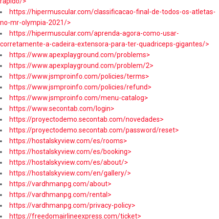
rapido/>
https://hipermuscular.com/classificacao-final-de-todos-os-atletas-
no-mr-olympia-2021/>
https://hipermuscular.com/aprenda-agora-como-usar-
corretamente-a-cadeira-extensora-para-ter-quadriceps-gigantes/>
https://www.apexplayground.com/problems>
https://www.apexplayground.com/problem/2>
https://www.jsmproinfo.com/policies/terms>
https://www.jsmproinfo.com/policies/refund>
https://www.jsmproinfo.com/menu-catalog>
https://www.secontab.com/login>
https://proyectodemo.secontab.com/novedades>
https://proyectodemo.secontab.com/password/reset>
https://hostalskyview.com/es/rooms>
https://hostalskyview.com/es/booking>
https://hostalskyview.com/es/about/>
https://hostalskyview.com/en/gallery/>
https://vardhmanpg.com/about>
https://vardhmanpg.com/rental>
https://vardhmanpg.com/privacy-policy>
https://freedomairlineexpress.com/ticket>