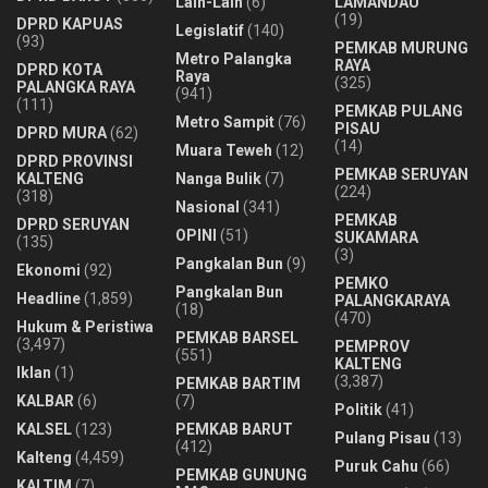
Lain-Lain
(6)
LAMANDAU
(19)
DPRD KAPUAS
Legislatif
(140)
(93)
PEMKAB MURUNG
Metro Palangka
RAYA
DPRD KOTA
Raya
(325)
PALANGKA RAYA
(941)
(111)
PEMKAB PULANG
Metro Sampit
(76)
PISAU
DPRD MURA
(62)
(14)
Muara Teweh
(12)
DPRD PROVINSI
PEMKAB SERUYAN
KALTENG
Nanga Bulik
(7)
(224)
(318)
Nasional
(341)
PEMKAB
DPRD SERUYAN
OPINI
(51)
SUKAMARA
(135)
(3)
Pangkalan Bun
(9)
Ekonomi
(92)
PEMKO
Pangkalan Bun
Headline
(1,859)
PALANGKARAYA
(18)
(470)
Hukum & Peristiwa
PEMKAB BARSEL
(3,497)
PEMPROV
(551)
KALTENG
Iklan
(1)
(3,387)
PEMKAB BARTIM
KALBAR
(6)
(7)
Politik
(41)
KALSEL
(123)
PEMKAB BARUT
Pulang Pisau
(13)
(412)
Kalteng
(4,459)
Puruk Cahu
(66)
PEMKAB GUNUNG
KALTIM
(7)