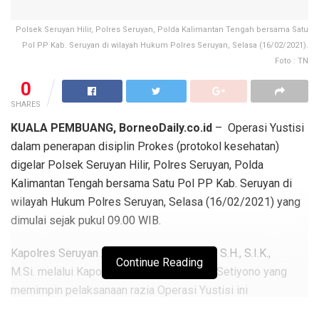
Polsek Seruyan Hilir, Polres Seruyan, Polda Kalimantan Tengah bersama Satu
Pol PP Kab. Seruyan di wilayah Hukum Polres Seruyan, Selasa (16/02/2021).
Foto : TN
0
SHARES
KUALA PEMBUANG, BorneoDaily.co.id
– Operasi Yustisi
dalam penerapan disiplin Prokes (protokol kesehatan)
digelar Polsek Seruyan Hilir, Polres Seruyan, Polda
Kalimantan Tengah bersama Satu Pol PP Kab. Seruyan di
wilayah Hukum Polres Seruyan, Selasa (16/02/2021) yang
dimulai sejak pukul 09.00 WIB.
Kapolres Seruyan AKBP Bayu Wicaksono, S.H., S.I.K.,
Continue Reading
M.Si. melalui Kapolsek Seruyan Hilir AKP Setiyono yang
memimpin pelaksanaan razia Operasi Yustisi ini
menyampaikan Operasi Yustisi ini digelar dalam rangka