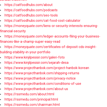
https://catfoodhubs.com/about
https://catfoodhubs.com/podcasts
https://catfoodhubs.com/seo-tools
https://catfoodhubs.com/cat-food-cost-calculator
https://moneyquate.com/liens-or-security-interests-ensuring-
financial-security
https://moneyquate.com/ledger-accounts-filing-your-business-
finances-like-a-champ-super-easy-read
https://moneyquate.com/certificates-of-deposit-cds-insight-
building-stability-in-your-portfolio
https://www.kinjilpesisir.com/galeri-foto
https://www.kinjilpesisir.com/sejarah-desa
https://www.projecthanbok.com/project-hanbok-korean
https://www.projecthanbok.com/shipping-returns
https://www.projecthanbok.com/privacy-notice
https://www.projecthanbok.com/conditions-of-use
https://www.projecthanbok.com/about-us
https://rssmedu.com/about.html
https://rssmedu.com/principal.html
https://rssmedu.com/chairman.html