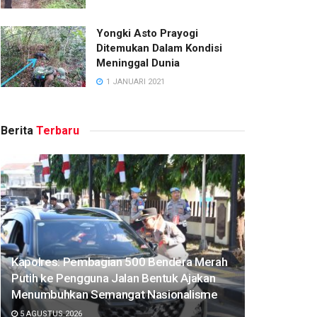
Yongki Asto Prayogi
Ditemukan Dalam Kondisi
Meninggal Dunia
1 JANUARI 2021
Berita
Terbaru
Kapolres: Pembagian 500 Bendera Merah
Putih ke Pengguna Jalan Bentuk Ajakan
Menumbuhkan Semangat Nasionalisme
5 AGUSTUS 2026