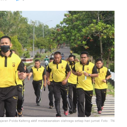
jaran Polda Kalteng aktif melaksanakan olahraga setiap hari jumat. Foto : TN