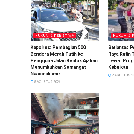
HUKUM & PERISTIWA
HUKUM & P
Kapolres: Pembagian 500
Satlantas P
Bendera Merah Putih ke
Raya Rutin 
Pengguna Jalan Bentuk Ajakan
Lewat Progr
Menumbuhkan Semangat
Kebaikan
Nasionalisme
2 AGUSTUS 2
5 AGUSTUS 2026