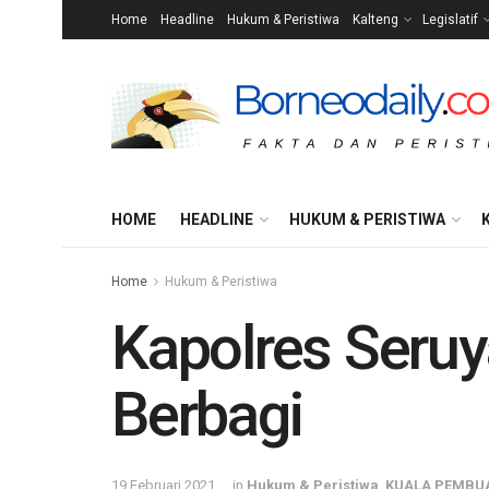
Home
Headline
Hukum & Peristiwa
Kalteng
Legislatif
HOME
HEADLINE
HUKUM & PERISTIWA
Home
Hukum & Peristiwa
Kapolres Seru
Berbagi
19 Februari 2021
in
Hukum & Peristiwa
,
KUALA PEMBU