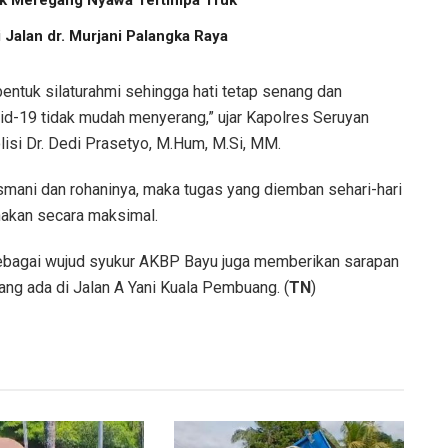
Anak Meregang Nyawa Tertimpa Truk
Jalan dr. Murjani Palangka Raya
bentuk silaturahmi sehingga hati tetap senang dan
id-19 tidak mudah menyerang,” ujar Kapolres Seruyan
isi Dr. Dedi Prasetyo, M.Hum, M.Si, MM.
smani dan rohaninya, maka tugas yang diemban sehari-hari
nakan secara maksimal.
sebagai wujud syukur AKBP Bayu juga memberikan sarapan
ang ada di Jalan A Yani Kuala Pembuang. (
TN
)