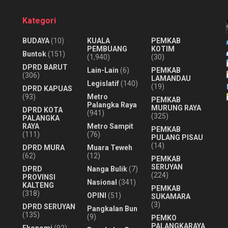
Kategori
BUDAYA
(10)
KUALA
PEMKAB
PEMBUANG
KOTIM
Buntok
(151)
(1,940)
(30)
DPRD BARUT
Lain-Lain
(6)
PEMKAB
(306)
LAMANDAU
Legislatif
(140)
(19)
DPRD KAPUAS
(93)
Metro
PEMKAB
Palangka Raya
MURUNG RAYA
DPRD KOTA
(941)
(325)
PALANGKA
RAYA
Metro Sampit
PEMKAB
(111)
(76)
PULANG PISAU
(14)
DPRD MURA
Muara Teweh
(62)
(12)
PEMKAB
SERUYAN
DPRD
Nanga Bulik
(7)
(224)
PROVINSI
Nasional
(341)
KALTENG
PEMKAB
(318)
OPINI
(51)
SUKAMARA
(3)
DPRD SERUYAN
Pangkalan Bun
(135)
(9)
PEMKO
PALANGKARAYA