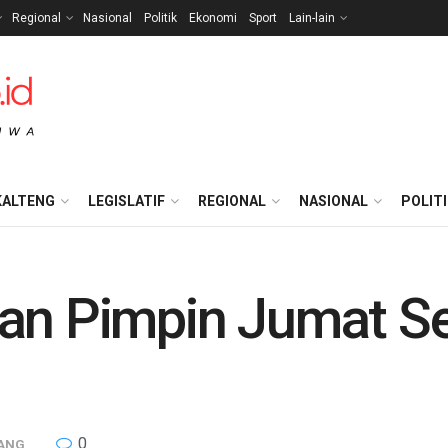
Regional
Nasional
Politik
Ekonomi
Sport
Lain-lain
KALTENG
LEGISLATIF
REGIONAL
NASIONAL
POLIT
yan Pimpin Jumat S
0
ANG