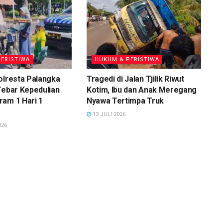
ERISTIWA
HUKUM & PERISTIWA
olresta Palangka
Tragedi di Jalan Tjilik Riwut
Tebar Kepedulian
Kotim, Ibu dan Anak Meregang
am 1 Hari 1
Nyawa Tertimpa Truk
13 JULI 2026
026