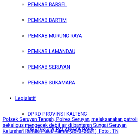
PEMKAB BARSEL
PEMKAB BARTIM
PEMKAB MURUNG RAYA
PEMKAB LAMANDAU
PEMKAB SERUYAN
PEMKAB SUKAMARA
Legislatif
DPRD PROVINSI KALTENG
Polsek Seruyan Tengah, Polres Seruyan, melaksanakan patroli
sekaligus mengecek debit air di bantaran Sungai Seruyan
DPRD KOTA PALANGKA RAYA
Kelurahan Rantau Pulut, Kamis (25/3/2021). Foto : TN