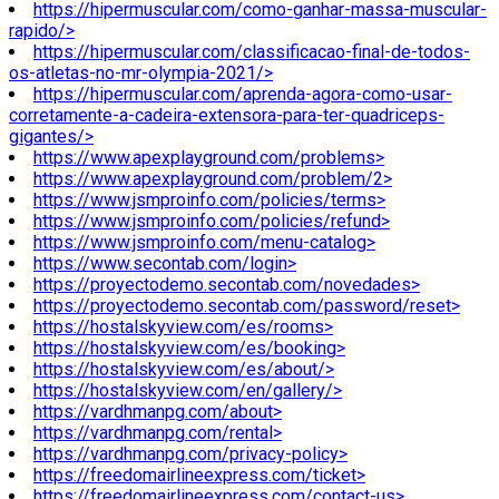
https://hipermuscular.com/como-ganhar-massa-muscular-
rapido/>
https://hipermuscular.com/classificacao-final-de-todos-
os-atletas-no-mr-olympia-2021/>
https://hipermuscular.com/aprenda-agora-como-usar-
corretamente-a-cadeira-extensora-para-ter-quadriceps-
gigantes/>
https://www.apexplayground.com/problems>
https://www.apexplayground.com/problem/2>
https://www.jsmproinfo.com/policies/terms>
https://www.jsmproinfo.com/policies/refund>
https://www.jsmproinfo.com/menu-catalog>
https://www.secontab.com/login>
https://proyectodemo.secontab.com/novedades>
https://proyectodemo.secontab.com/password/reset>
https://hostalskyview.com/es/rooms>
https://hostalskyview.com/es/booking>
https://hostalskyview.com/es/about/>
https://hostalskyview.com/en/gallery/>
https://vardhmanpg.com/about>
https://vardhmanpg.com/rental>
https://vardhmanpg.com/privacy-policy>
https://freedomairlineexpress.com/ticket>
https://freedomairlineexpress.com/contact-us>