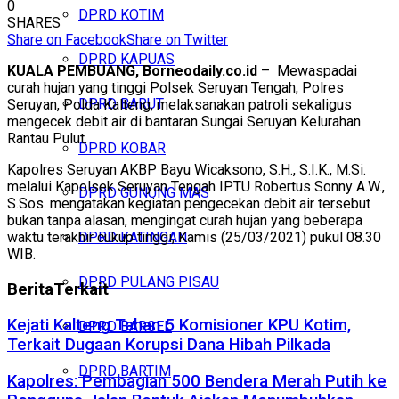
0
DPRD KOTIM
SHARES
Share on Facebook
Share on Twitter
DPRD KAPUAS
KUALA PEMBUANG, Borneodaily.co.id
– Mewaspadai
curah hujan yang tinggi Polsek Seruyan Tengah, Polres
DPRD BARUT
Seruyan, Polda Kalteng, melaksanakan patroli sekaligus
mengecek debit air di bantaran Sungai Seruyan Kelurahan
Rantau Pulut.
DPRD KOBAR
Kapolres Seruyan AKBP Bayu Wicaksono, S.H., S.I.K., M.Si.
melalui Kapolsek Seruyan Tengah IPTU Robertus Sonny A.W.,
DPRD GUNUNG MAS
S.Sos. mengatakan kegiatan pengecekan debit air tersebut
bukan tanpa alasan, mengingat curah hujan yang beberapa
waktu terakhir cukup tinggi, Kamis (25/03/2021) pukul 08.30
DPRD KATINGAN
WIB.
DPRD PULANG PISAU
Berita
Terkait
Kejati Kalteng Tahan 5 Komisioner KPU Kotim,
DPRD BARSEL
Terkait Dugaan Korupsi Dana Hibah Pilkada
DPRD BARTIM
Kapolres: Pembagian 500 Bendera Merah Putih ke