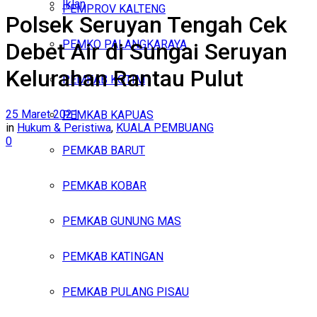
Iklan
PEMPROV KALTENG
Polsek Seruyan Tengah Cek
Minggu, Agustus 9, 2026
PEMKO PALANGKARAYA
Debet Air di Sungai Seruyan
Kelurahan Rantau Pulut
PEMKAB KOTIM
25 Maret 2021
PEMKAB KAPUAS
in
Hukum & Peristiwa
,
KUALA PEMBUANG
0
PEMKAB BARUT
PEMKAB KOBAR
PEMKAB GUNUNG MAS
PEMKAB KATINGAN
PEMKAB PULANG PISAU