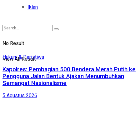
Iklan
No Result
Hukum & Peristiwa
View All Result
Kapolres: Pembagian 500 Bendera Merah Putih ke
Pengguna Jalan Bentuk Ajakan Menumbuhkan
Semangat Nasionalisme
5 Agustus 2026