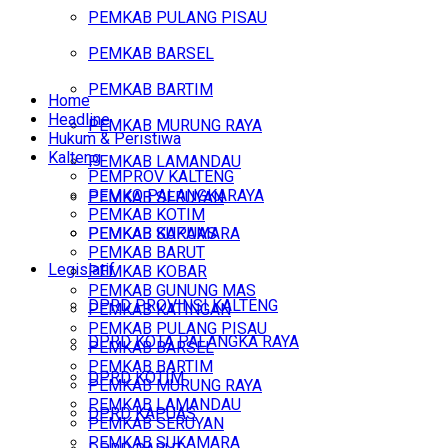
PEMKAB PULANG PISAU
PEMKAB BARSEL
PEMKAB BARTIM
Home
Headline
PEMKAB MURUNG RAYA
Hukum & Peristiwa
Kalteng
PEMKAB LAMANDAU
PEMPROV KALTENG
PEMKO PALANGKARAYA
PEMKAB SERUYAN
PEMKAB KOTIM
PEMKAB SUKAMARA
PEMKAB KAPUAS
PEMKAB BARUT
Legislatif
PEMKAB KOBAR
PEMKAB GUNUNG MAS
DPRD PROVINSI KALTENG
PEMKAB KATINGAN
PEMKAB PULANG PISAU
DPRD KOTA PALANGKA RAYA
PEMKAB BARSEL
PEMKAB BARTIM
DPRD KOTIM
PEMKAB MURUNG RAYA
PEMKAB LAMANDAU
DPRD KAPUAS
PEMKAB SERUYAN
PEMKAB SUKAMARA