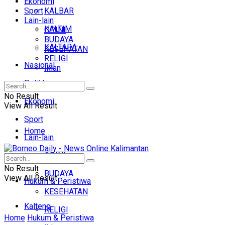
Ekonomi
Sport
KALBAR
Lain-lain
KALTIM
OPINI
BUDAYA
KALTARA
KESEHATAN
RELIGI
Nasional
Iklan
Politik
No Result
Ekonomi
View All Result
Sport
Home
Lain-lain
OPINI
Headline
No Result
BUDAYA
View All Result
Hukum & Peristiwa
KESEHATAN
Kalteng
RELIGI
Home
Hukum & Peristiwa