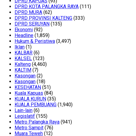
DPRD KAPUAS
(93)
DPRD KOTA PALANGKA RAYA
(111)
DPRD MURA
(62)
DPRD PROVINSI KALTENG
(333)
DPRD SERUYAN
(135)
Ekonomi
(92)
Headline
(1,859)
Hukum & Peristiwa
(3,497)
Iklan
(1)
KALBAR
(6)
KALSEL
(123)
Kalteng
(4,460)
KALTIM
(7)
Kasongan
(2)
Kasongan
(18)
KESEHATAN
(51)
Kuala Kapuas
(84)
KUALA KURUN
(35)
KUALA PEMBUANG
(1,940)
Lain-lain
(6)
Legislatif
(155)
Metro Palangka Raya
(941)
Metro Sampit
(76)
Muara Teweh
(12)