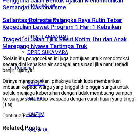
Pengguna Jalan Bentuk Ajakan Menumbuhkan
DPRD MURA
Semangat Nasionalisme
Satlantas Polresta Palangka Raya Rutin Tebar
DPRD SERUYAN
Kepedulian Lewat Program 1 Hari 1 Kebaikan
DPRD LAMANDAU
Tragedi di Jalan Tjilik Riwut Kotim, Ibu dan Anak
Meregang Nyawa Tertimpa Truk
DPRD SUKAMARA
“Selain itu, pengecekan ini juga bertujuan untuk mendeteksi
secara dini kenaikan air sebagai antisipasi jika nanti terjadi
Regional
banjir,” ujarnya.
Dirinya menambahkan, pihaknya tidak lupa memberikan
KALSEL
imbauan kepada warga yang tinggal di pinggir sungai untuk
selalu menjaga kebersihan dengan tidak membuang sampah
KALBAR
ke sungai serta tetap waspada dengan curah hujan yang tinggi.
(
TN
)
KALTIM
Continue Reading
Related
Posts
KALTARA