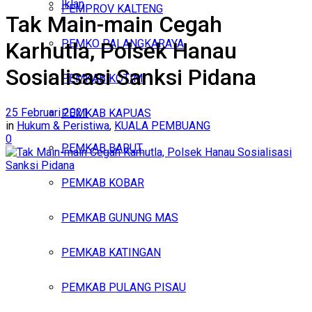
Iklan
PEMPROV KALTENG
Tak Main-main Cegah
Sabtu, Agustus 8, 2026
PEMKO PALANGKARAYA
Karhutla, Polsek Hanau
Sosialisasi Sanksi Pidana
PEMKAB KOTIM
25 Februari 2021
PEMKAB KAPUAS
in
Hukum & Peristiwa
,
KUALA PEMBUANG
0
PEMKAB BARUT
PEMKAB KOBAR
PEMKAB GUNUNG MAS
PEMKAB KATINGAN
PEMKAB PULANG PISAU