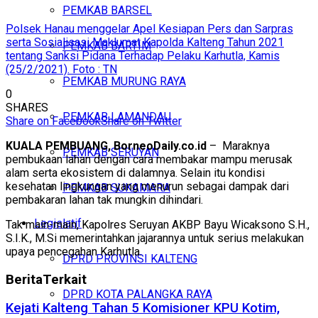
PEMKAB BARSEL
Polsek Hanau menggelar Apel Kesiapan Pers dan Sarpras
serta Sosialisasi Maklumat Kapolda Kalteng Tahun 2021
PEMKAB BARTIM
tentang Sanksi Pidana Terhadap Pelaku Karhutla, Kamis
(25/2/2021). Foto : TN
PEMKAB MURUNG RAYA
0
SHARES
PEMKAB LAMANDAU
Share on Facebook
Share on Twitter
KUALA PEMBUANG, BorneoDaily.co.id
– Maraknya
PEMKAB SERUYAN
pembukaan lahan dengan cara membakar mampu merusak
alam serta ekosistem di dalamnya. Selain itu kondisi
kesehatan lingkungan yang menurun sebagai dampak dari
PEMKAB SUKAMARA
pembakaran lahan tak mungkin dihindari.
Legislatif
Tak main-main, Kapolres Seruyan AKBP Bayu Wicaksono S.H.,
S.I.K., M.Si memerintahkan jajarannya untuk serius melakukan
upaya pencegahan Karhutla.
DPRD PROVINSI KALTENG
Berita
Terkait
DPRD KOTA PALANGKA RAYA
Kejati Kalteng Tahan 5 Komisioner KPU Kotim,