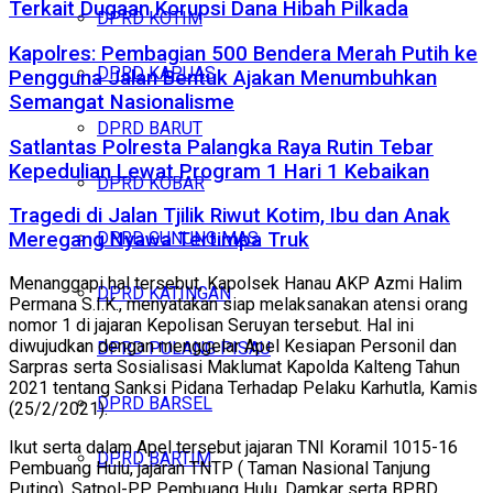
Terkait Dugaan Korupsi Dana Hibah Pilkada
DPRD KOTIM
Kapolres: Pembagian 500 Bendera Merah Putih ke
DPRD KAPUAS
Pengguna Jalan Bentuk Ajakan Menumbuhkan
Semangat Nasionalisme
DPRD BARUT
Satlantas Polresta Palangka Raya Rutin Tebar
Kepedulian Lewat Program 1 Hari 1 Kebaikan
DPRD KOBAR
Tragedi di Jalan Tjilik Riwut Kotim, Ibu dan Anak
DPRD GUNUNG MAS
Meregang Nyawa Tertimpa Truk
Menanggapi hal tersebut, Kapolsek Hanau AKP Azmi Halim
DPRD KATINGAN
Permana S.I.K., menyatakan siap melaksanakan atensi orang
nomor 1 di jajaran Kepolisan Seruyan tersebut. Hal ini
diwujudkan dengan menggelar Apel Kesiapan Personil dan
DPRD PULANG PISAU
Sarpras serta Sosialisasi Maklumat Kapolda Kalteng Tahun
2021 tentang Sanksi Pidana Terhadap Pelaku Karhutla, Kamis
DPRD BARSEL
(25/2/2021).
Ikut serta dalam Apel tersebut jajaran TNI Koramil 1015-16
DPRD BARTIM
Pembuang Hulu, jajaran TNTP ( Taman Nasional Tanjung
Puting), Satpol-PP Pembuang Hulu, Damkar serta BPBD