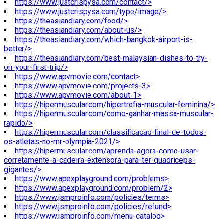
https://www.justcrispysa.com/contact/>
https://www.justcrispysa.com/type/image/>
https://theasiandiary.com/food/>
https://theasiandiary.com/about-us/>
https://theasiandiary.com/which-bangkok-airport-is-
better/>
https://theasiandiary.com/best-malaysian-dishes-to-try-
on-your-first-trip/>
https://www.apvmovie.com/contact>
https://www.apvmovie.com/projects-3>
https://www.apvmovie.com/about-1>
https://hipermuscular.com/hipertrofia-muscular-feminina/>
https://hipermuscular.com/como-ganhar-massa-muscular-
rapido/>
https://hipermuscular.com/classificacao-final-de-todos-
os-atletas-no-mr-olympia-2021/>
https://hipermuscular.com/aprenda-agora-como-usar-
corretamente-a-cadeira-extensora-para-ter-quadriceps-
gigantes/>
https://www.apexplayground.com/problems>
https://www.apexplayground.com/problem/2>
https://www.jsmproinfo.com/policies/terms>
https://www.jsmproinfo.com/policies/refund>
https://www.jsmproinfo.com/menu-catalog>