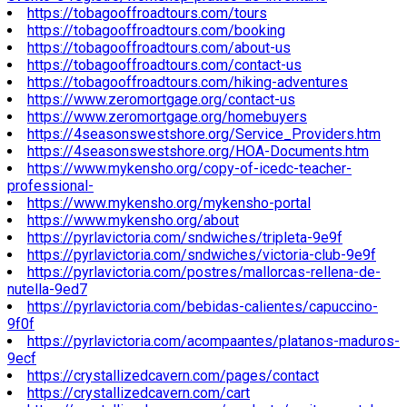
https://tobagooffroadtours.com/tours
https://tobagooffroadtours.com/booking
https://tobagooffroadtours.com/about-us
https://tobagooffroadtours.com/contact-us
https://tobagooffroadtours.com/hiking-adventures
https://www.zeromortgage.org/contact-us
https://www.zeromortgage.org/homebuyers
https://4seasonswestshore.org/Service_Providers.htm
https://4seasonswestshore.org/HOA-Documents.htm
https://www.mykensho.org/copy-of-icedc-teacher-
professional-
https://www.mykensho.org/mykensho-portal
https://www.mykensho.org/about
https://pyrlavictoria.com/sndwiches/tripleta-9e9f
https://pyrlavictoria.com/sndwiches/victoria-club-9e9f
https://pyrlavictoria.com/postres/mallorcas-rellena-de-
nutella-9ed7
https://pyrlavictoria.com/bebidas-calientes/capuccino-
9f0f
https://pyrlavictoria.com/acompaantes/platanos-maduros-
9ecf
https://crystallizedcavern.com/pages/contact
https://crystallizedcavern.com/cart