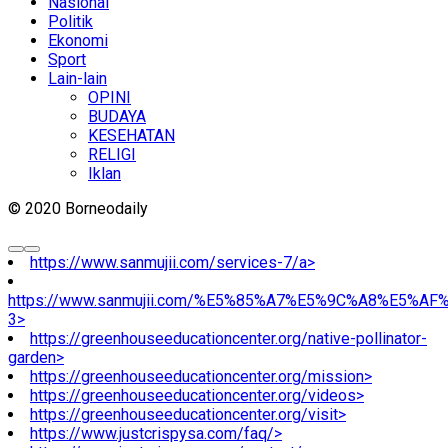
Nasional
Politik
Ekonomi
Sport
Lain-lain
OPINI
BUDAYA
KESEHATAN
RELIGI
Iklan
© 2020 Borneodaily
https://www.sanmujii.com/services-7/a>
https://www.sanmujii.com/%E5%85%A7%E5%9C%A8%E5%A
3>
https://greenhouseeducationcenter.org/native-pollinator-
garden>
https://greenhouseeducationcenter.org/mission>
https://greenhouseeducationcenter.org/videos>
https://greenhouseeducationcenter.org/visit>
https://www.justcrispysa.com/faq/>