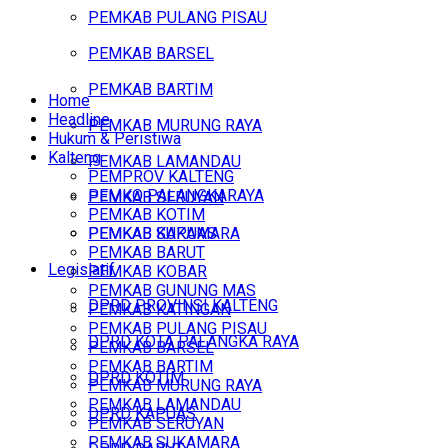
PEMKAB PULANG PISAU
PEMKAB BARSEL
PEMKAB BARTIM
Home
Headline
PEMKAB MURUNG RAYA
Hukum & Peristiwa
Kalteng
PEMKAB LAMANDAU
PEMPROV KALTENG
PEMKO PALANGKARAYA
PEMKAB SERUYAN
PEMKAB KOTIM
PEMKAB SUKAMARA
PEMKAB KAPUAS
PEMKAB BARUT
Legislatif
PEMKAB KOBAR
PEMKAB GUNUNG MAS
DPRD PROVINSI KALTENG
PEMKAB KATINGAN
PEMKAB PULANG PISAU
DPRD KOTA PALANGKA RAYA
PEMKAB BARSEL
PEMKAB BARTIM
DPRD KOTIM
PEMKAB MURUNG RAYA
PEMKAB LAMANDAU
DPRD KAPUAS
PEMKAB SERUYAN
PEMKAB SUKAMARA