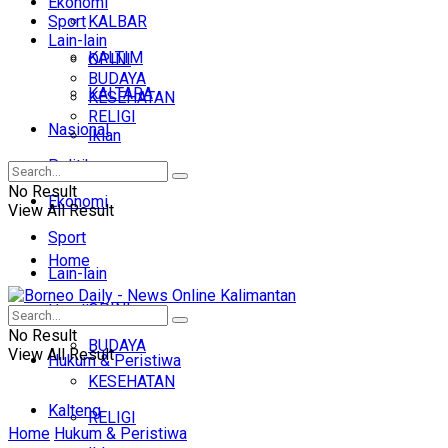
Ekonomi
Sport
KALBAR
Lain-lain
KALTIM
OPINI
BUDAYA
KALTARA
KESEHATAN
RELIGI
Nasional
Iklan
Politik
No Result
Ekonomi
View All Result
Sport
Home
Lain-lain
OPINI
Headline
No Result
BUDAYA
View All Result
Hukum & Peristiwa
KESEHATAN
Kalteng
RELIGI
Home
Hukum & Peristiwa