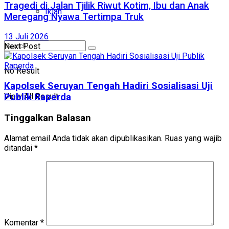
Tragedi di Jalan Tjilik Riwut Kotim, Ibu dan Anak
Iklan
Meregang Nyawa Tertimpa Truk
13 Juli 2026
Next Post
No Result
Kapolsek Seruyan Tengah Hadiri Sosialisasi Uji
View All Result
Publik Raperda
Tinggalkan Balasan
Alamat email Anda tidak akan dipublikasikan.
Ruas yang wajib
ditandai
*
Komentar
*