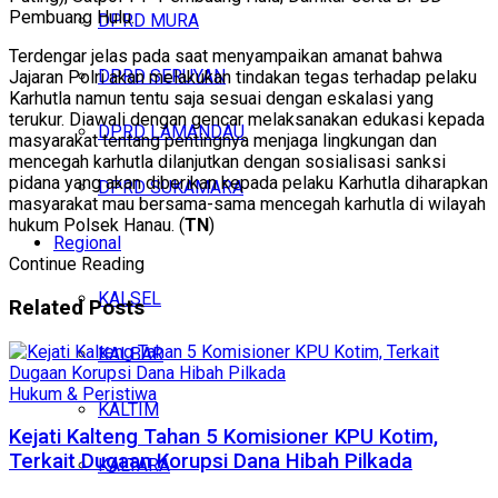
Pembuang Hulu.
DPRD MURA
Terdengar jelas pada saat menyampaikan amanat bahwa
DPRD SERUYAN
Jajaran Polri akan melakukan tindakan tegas terhadap pelaku
Karhutla namun tentu saja sesuai dengan eskalasi yang
terukur. Diawali dengan gencar melaksanakan edukasi kepada
DPRD LAMANDAU
masyarakat tentang pentingnya menjaga lingkungan dan
mencegah karhutla dilanjutkan dengan sosialisasi sanksi
pidana yang akan diberikan kepada pelaku Karhutla diharapkan
DPRD SUKAMARA
masyarakat mau bersama-sama mencegah karhutla di wilayah
hukum Polsek Hanau. (
TN
)
Regional
Continue Reading
KALSEL
Related
Posts
KALBAR
Hukum & Peristiwa
KALTIM
Kejati Kalteng Tahan 5 Komisioner KPU Kotim,
Terkait Dugaan Korupsi Dana Hibah Pilkada
KALTARA