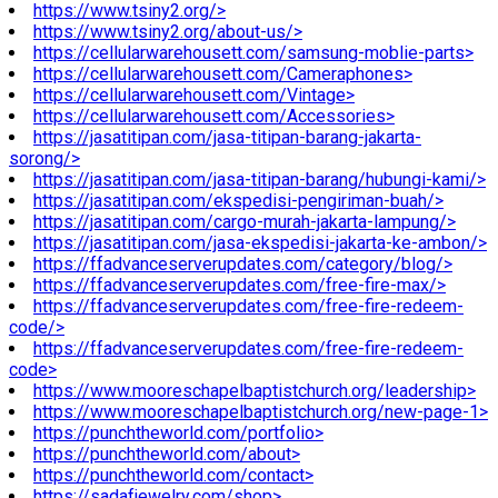
https://www.tsiny2.org/>
https://www.tsiny2.org/about-us/>
https://cellularwarehousett.com/samsung-moblie-parts>
https://cellularwarehousett.com/Cameraphones>
https://cellularwarehousett.com/Vintage>
https://cellularwarehousett.com/Accessories>
https://jasatitipan.com/jasa-titipan-barang-jakarta-
sorong/>
https://jasatitipan.com/jasa-titipan-barang/hubungi-kami/>
https://jasatitipan.com/ekspedisi-pengiriman-buah/>
https://jasatitipan.com/cargo-murah-jakarta-lampung/>
https://jasatitipan.com/jasa-ekspedisi-jakarta-ke-ambon/>
https://ffadvanceserverupdates.com/category/blog/>
https://ffadvanceserverupdates.com/free-fire-max/>
https://ffadvanceserverupdates.com/free-fire-redeem-
code/>
https://ffadvanceserverupdates.com/free-fire-redeem-
code>
https://www.mooreschapelbaptistchurch.org/leadership>
https://www.mooreschapelbaptistchurch.org/new-page-1>
https://punchtheworld.com/portfolio>
https://punchtheworld.com/about>
https://punchtheworld.com/contact>
https://sadafjewelry.com/shop>